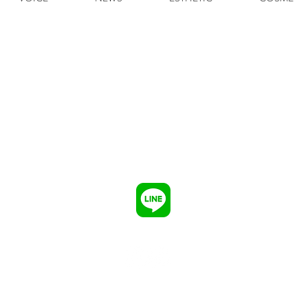
ご予約・お問い合わせはお電話にて受付
Tel:
0183-73-2287
​定休日（日・月）
​※ソニックエステは完全予約制
​営業時間はこちら
お得な情報をお届け
LINEお友達追加
Copyright © 2021 SUGIYA. All Rights Reserved.