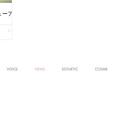
ューア
VOICE
NEWS
ESTHETIC
COSME
ご予約・お問い合わせはお電話にて受付
Tel:
0183-73-2287
​定休日（日・月）
​※ソニックエステは完全予約制