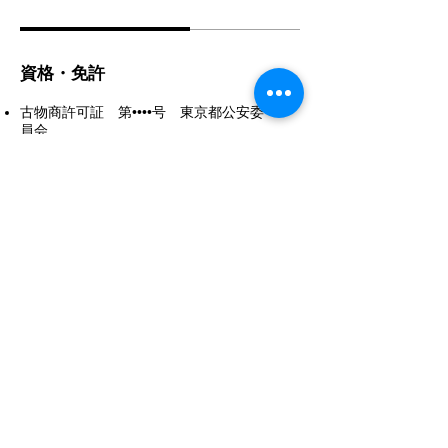
資格・免許
古物商許可証 第••••号 東京都公安委
員会
酒販免許 渋法••• 渋谷税務署
高度管理医療機器等 販売業許可証
許可番号 第•••号
販売管理者名 ウィックス太郎
渋谷保健所
ご予約・お問い合わせはお電話にて受付
Tel:
0183-73-2287
​定休日（日・月）
​※ソニックエステは完全予約制
​営業時間はこちら